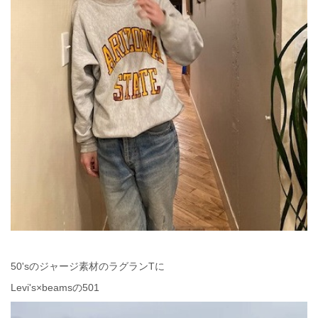
50'sのジャージ素材のラグランTに
Levi's×beamsの501