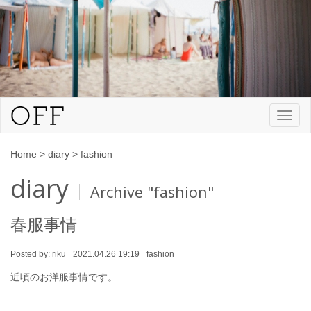
Toggl
naviga
Home
>
diary
>
fashion
diary
Archive "fashion"
春服事情
Posted by:
riku
2021.04.26 19:19
fashion
近頃のお洋服事情です。