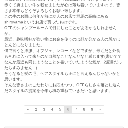
赤くて勇ましい牛を載せましたが心は落ち着いていますので、皆
さま本年もどうぞよろしくお願い致します。
この牛のお面は何年か前に友人のお店で群馬の高崎にある
shiroyamaというお店で買ったものです。
OFFのシャンプールームで目にしたことがあるかもしれません
が。
最近、趣味嗜好が強い物にお金を使うのは顔が分かる人の所がほ
とんどになりました。
僕で言うと洋服、オブジェ、レコードなどですが、最近だと外食
もそれに入って来たのが自然なことなんだなと感じます(書いてて
なんか最近も同じようなことを書いていたような気が...2度目だっ
たらすみません...)
そうなると髪の毛、ヘアスタイルも正にと言えるんじゃないかと
思います。
そんな皆さまのこだわりにお応えつつ、OFFらしさを落とし込ん
だスタイルの提案を今年も積み重ねていきたいと思います。
«
2
3
4
5
6
7
8
9
»