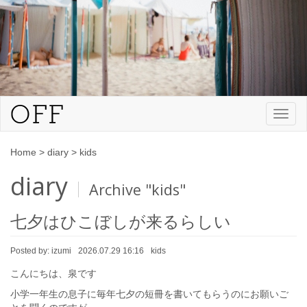
Toggl
naviga
Home
>
diary
>
kids
diary
Archive "kids"
七夕はひこぼしが来るらしい
Posted by:
izumi
2026.07.29 16:16
kids
こんにちは、泉です
小学一年生の息子に毎年七夕の短冊を書いてもらうのにお願いご