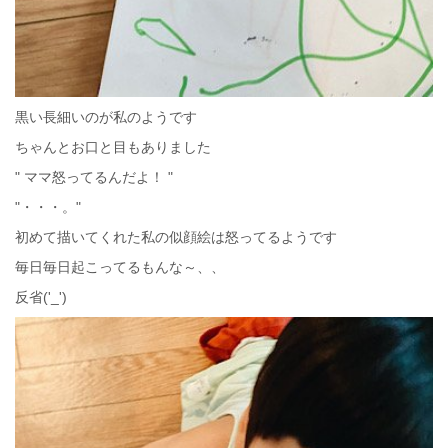
黒い長細いのが私のようです
ちゃんとお口と目もありました
" ママ怒ってるんだよ！ "
"・・・。"
初めて描いてくれた私の似顔絵は怒ってるようです
毎日毎日起こってるもんな～、、
反省('_')