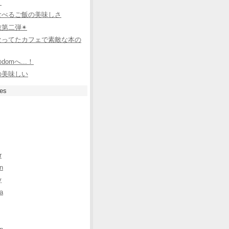
！
食べるご飯の美味しさ
第二弾✴︎
なってたカフェで素敵な本の
domへ...！
の美味しい
ies
r
n
y
a