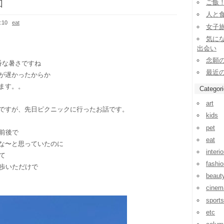
和
ご飯
人と
:10
eat
女子旅
気に
出会い
念願の
番な暑さですね
最近
が遅かったからか
ます。。
Categor
art
ですが、先日ピクニックに行ったお話です。
kids
pet
度前後で
eat
な〜と思っていたのに
interio
て
fashio
度歩いただけで
beaut
cinem
sports
etc