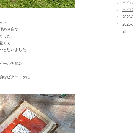
2026-
2026-
2026-
った
2026-
理のお店で
all
ました。
愛くて
〜と思いました。
ビールを飲み
的なピクニックに