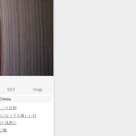
503
map
Entries
ニック日和
つになっても嬉しい日
姉と浅草に
ご飯