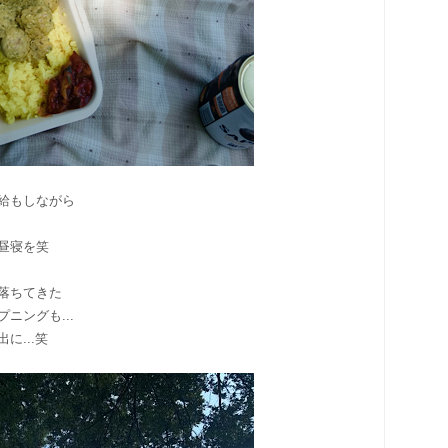
給もしながら
昼寝を笑
落ちてきた
ニングも...
に...笑