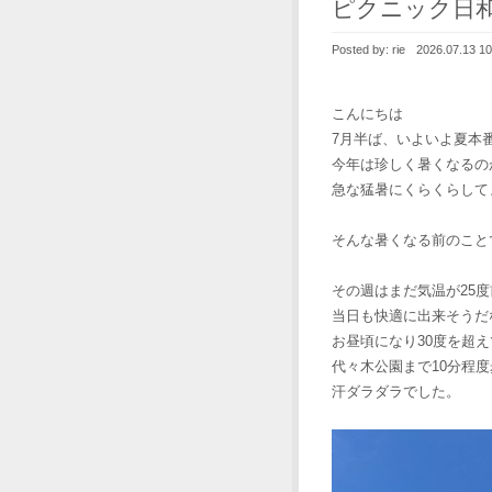
ピクニック日
Posted by:
rie
2026.07.13 10
こんにちは
7月半ば、いよいよ夏本
今年は珍しく暑くなるの
急な猛暑にくらくらして
そんな暑くなる前のこと
その週はまだ気温が25
当日も快適に出来そうだ
お昼頃になり30度を超え
代々木公園まで10分程
汗ダラダラでした。