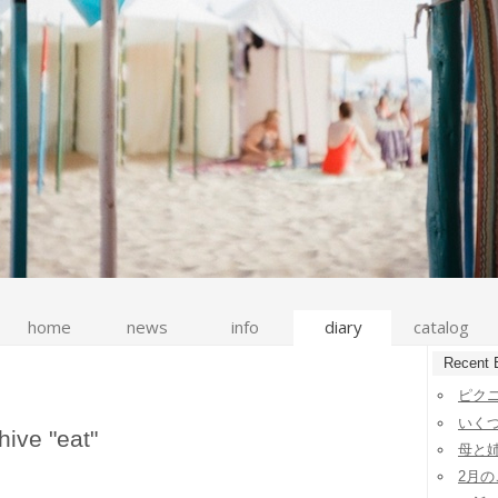
home
news
info
diary
catalog
Recent 
ピク
いく
hive "eat"
母と
2月の