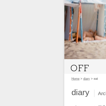
Home
>
diary
>
eat
diary
Arc