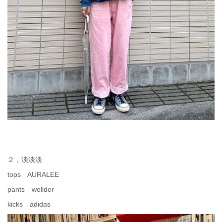
２，淡淡淡
tops AURALEE
pants wellder
kicks adidas