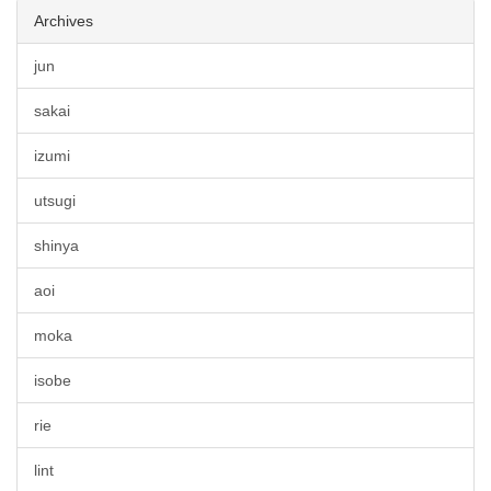
Archives
jun
sakai
izumi
utsugi
shinya
aoi
moka
isobe
rie
lint