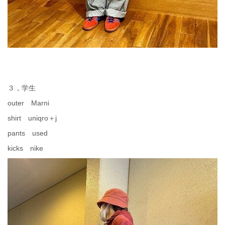
３，学生
outer Marni
shirt uniqro＋j
pants used
kicks nike