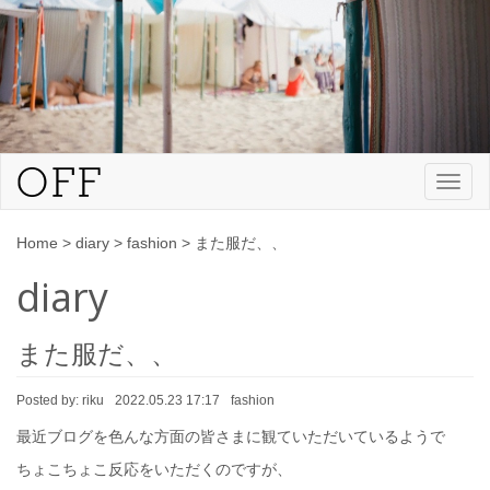
Toggl
naviga
Home
>
diary
>
fashion
>
また服だ、、
diary
また服だ、、
Posted by:
riku
2022.05.23 17:17
fashion
最近ブログを色んな方面の皆さまに観ていただいているようで
ちょこちょこ反応をいただくのですが、