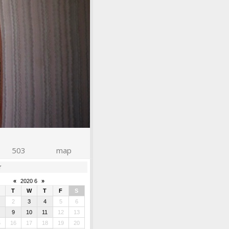
503
map
r
«
2020 6
»
T
W
T
F
S
2
3
4
5
6
9
10
11
12
13
5
16
17
18
19
20