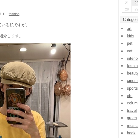
21
2
28
2
1:11
fashion
Categor
ている私ですが、
art
kids
紹介します。
pet
eat
interio
fashio
beaut
cinem
sports
etc
colum
travel
green
music
book