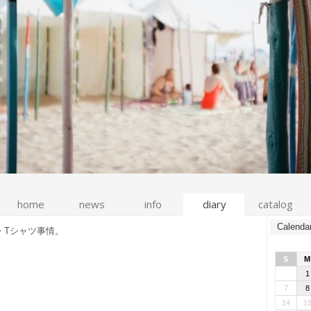
home
news
info
diary
catalog
Calenda
>
Tシャツ事情。
S
M
1
7
8
14
1