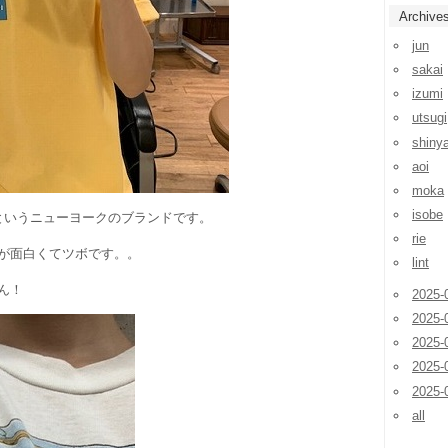
Archive
jun
sakai
izumi
utsugi
shiny
aoi
moka
isobe
IOというニューヨークのブランドです。
rie
が面白くてツボです。。
lint
ん！
2025-
2025-
2025-
2025-
2025-
all