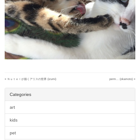
«
Ｎｕｔｅｌが描くアリスの世界 (izumi)
perm... (okamoto)
»
Categories
art
kids
pet