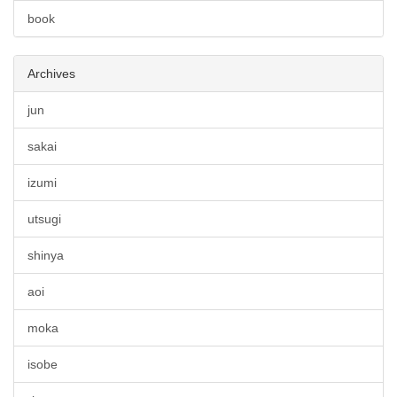
book
Archives
jun
sakai
izumi
utsugi
shinya
aoi
moka
isobe