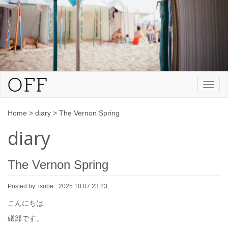
Toggl
naviga
Home
>
diary
>
The Vernon Spring
diary
The Vernon Spring
Posted by:
isobe
2025.10.07 23:23
こんにちは
礒部です。