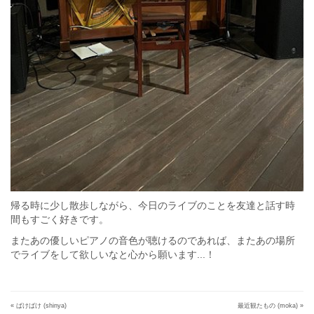
帰る時に少し散歩しながら、今日のライブのことを友達と話す時
間もすごく好きです。
またあの優しいピアノの音色が聴けるのであれば、またあの場所
でライブをして欲しいなと心から願います...！
«
ばけばけ (shinya)
最近観たもの (moka)
»