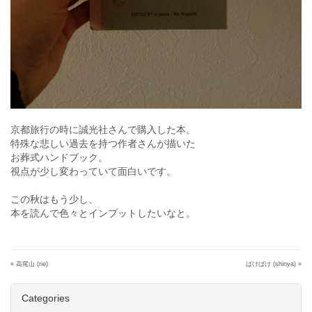
京都旅行の時に誠光社さんで購入した本。
特殊な悲しい過去を持つ作者さんが描いた
お葬式ハンドブック。
視点が少し変わっていて面白いです。
この秋はもう少し、
本を読んで色々とインプットしたいなと。
«
高尾山 (rie)
ばけばけ (shinya)
»
Categories