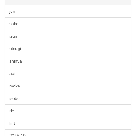
jun
sakai
izumi
utsugi
shinya
aoi
moka
isobe
rie
lint
2025-10