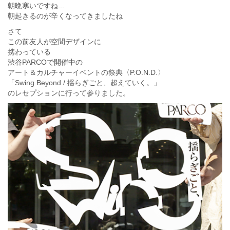
朝晩寒いですね...
朝起きるのが辛くなってきましたね
さて
この前友人が空間デザインに
携わっている
渋谷PARCOで開催中の
アート＆カルチャーイベントの祭典〈P.O.N.D.〉
「Swing Beyond / 揺らぎごと、超えていく。」
のレセプションに行って参りました。