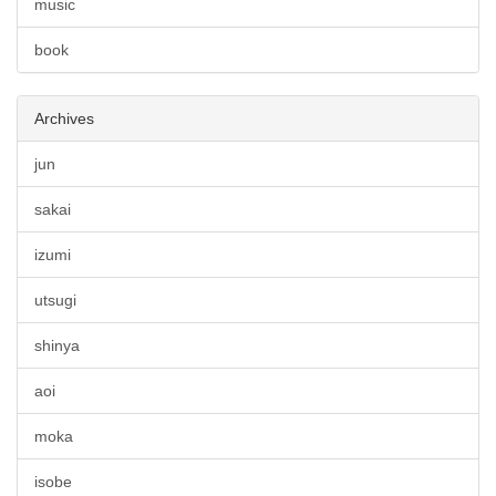
music
book
Archives
jun
sakai
izumi
utsugi
shinya
aoi
moka
isobe