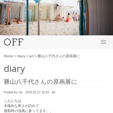
Toggl
naviga
Home
>
diary
>
art
>
勝山八千代さんの原画展に
diary
勝山八千代さんの原画展に
Posted by:
rie
2026.01.27 10:10
art
こんにちは
本格的な寒さが訪れて
通勤時の強風に参ってます。。