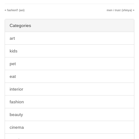
«
fashion‼︎ (aoi)
men i trust (shinya)
»
Categories
art
kids
pet
eat
interior
fashion
beauty
cinema