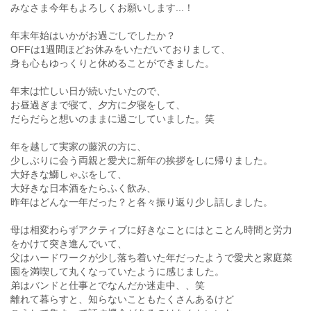
みなさま今年もよろしくお願いします...！
年末年始はいかがお過ごしでしたか？
OFFは1週間ほどお休みをいただいておりまして、
身も心もゆっくりと休めることができました。
年末は忙しい日が続いたいたので、
お昼過ぎまで寝て、夕方に夕寝をして、
だらだらと想いのままに過ごしていました。笑
年を越して実家の藤沢の方に、
少しぶりに会う両親と愛犬に新年の挨拶をしに帰りました。
大好きな鰤しゃぶをして、
大好きな日本酒をたらふく飲み、
昨年はどんな一年だった？と各々振り返り少し話しました。
母は相変わらずアクティブに好きなことにはとことん時間と労力
をかけて突き進んでいて、
父はハードワークが少し落ち着いた年だったようで愛犬と家庭菜
園を満喫して丸くなっていたように感じました。
弟はバンドと仕事とでなんだか迷走中、、笑
離れて暮らすと、知らないこともたくさんあるけど