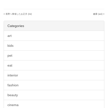
«
長野へ帰省したお正月 (rie)
健康 (aoi)
»
Categories
art
kids
pet
eat
interior
fashion
beauty
cinema