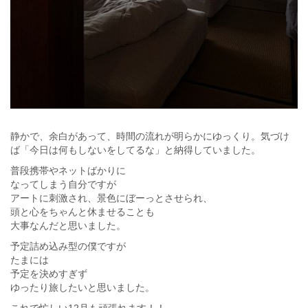
静かで、余白があって、時間の流れが明らかにゆっくり。気づけ
ば「今日は何もしないをしてるな」と納得していました。
普段携帯やネットばかりに
なってしまう自分ですが
アートに刺激され、景色にぼーっとさせられ、
頭と心をちゃんと休ませることも
大事なんだと思いました。
予定詰め込み型の僕ですが
たまには
予定を決めすぎず
ゆったり旅したいと思いました。
これで忙しい12月も頑張れます！！