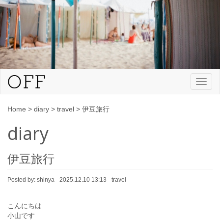
Toggl
naviga
Home
>
diary
>
travel
>
伊豆旅行
diary
伊豆旅行
Posted by:
shinya
2025.12.10 13:13
travel
こんにちは
小山です