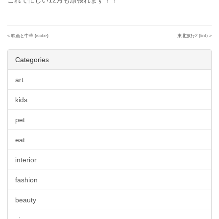
«
映画と中華 (isobe)
東北旅行2 (lint)
»
Categories
art
kids
pet
eat
interior
fashion
beauty