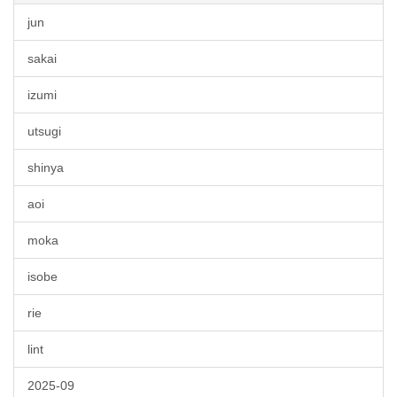
jun
sakai
izumi
utsugi
shinya
aoi
moka
isobe
rie
lint
2025-09