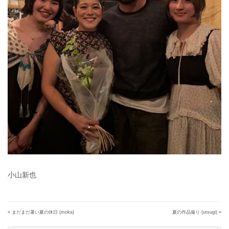
小山新也
«
まだまだ暑い夏の休日 (moka)
夏の作品撮り (utsugi)
»