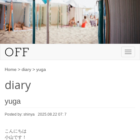
Toggl
naviga
Home
>
diary
>
yuga
diary
yuga
Posted by:
shinya
2025.08.22 07: 7
こんにちは
小山です！