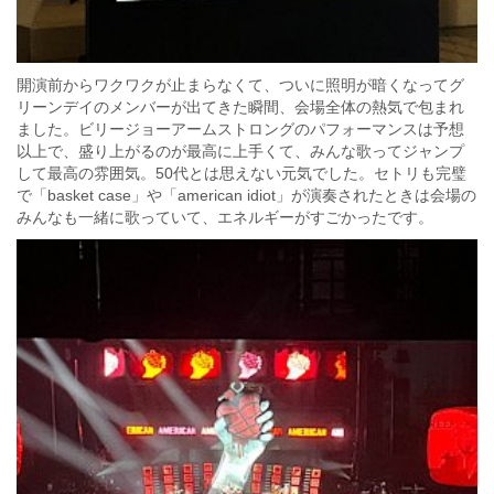
開演前からワクワクが止まらなくて、ついに照明が暗くなってグ
リーンデイのメンバーが出てきた瞬間、会場全体の熱気で包まれ
ました。ビリージョーアームストロングのパフォーマンスは予想
以上で、盛り上がるのが最高に上手くて、みんな歌ってジャンプ
して最高の雰囲気。50代とは思えない元気でした。セトリも完璧
で「basket case」や「american idiot」が演奏されたときは会場の
みんなも一緒に歌っていて、エネルギーがすごかったです。