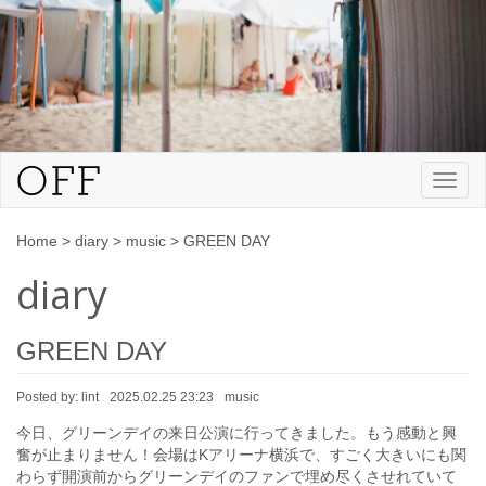
Toggl
naviga
Home
>
diary
>
music
>
GREEN DAY
diary
GREEN DAY
Posted by:
lint
2025.02.25 23:23
music
今日、グリーンデイの来日公演に行ってきました。もう感動と興
奮が止まりません！会場はKアリーナ横浜で、すごく大きいにも関
わらず開演前からグリーンデイのファンで埋め尽くさせれていて