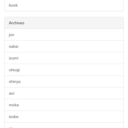
book
Archives
jun
sakai
izumi
utsugi
shinya
aoi
moka
isobe