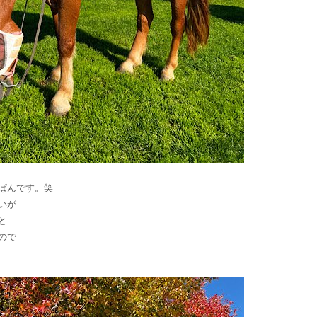
ぱんです。笑
いが
と
ので