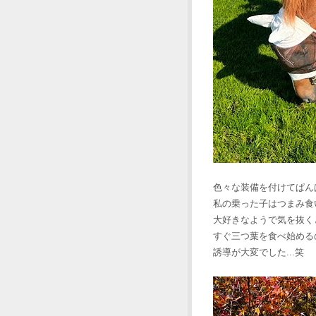
色々な装備を付けてぱん
私の乗った子はつまみ食
大好きなようで気を抜く
すぐ三つ葉を食べ始める
誘導が大変でした...笑