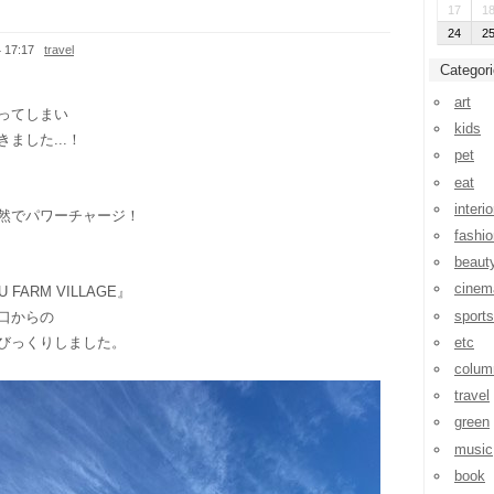
17
1
24
2
 17:17
travel
Categor
art
ってしまい
kids
ました...！
pet
eat
interio
然でパワーチャージ！
fashio
beaut
cinem
FARM VILLAGE』
sports
口からの
etc
びっくりしました。
colum
travel
green
music
book