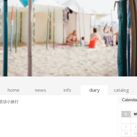
home
news
info
diary
catalog
Calenda
那須小旅行
S
M
3
4
10
1