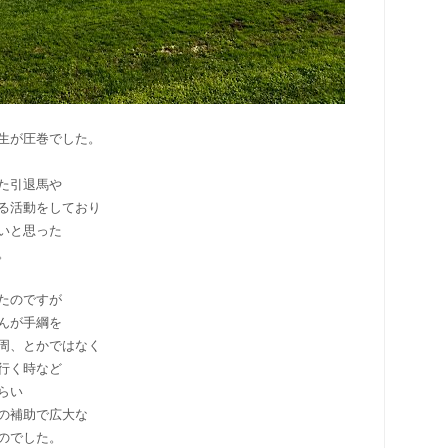
生が圧巻でした。
た引退馬や
る活動をしており
いと思った
。
たのですが
んが手綱を
周、とかではなく
行く時など
らい
の補助で広大な
のでした。