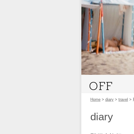
Home
>
diary
>
travel
>
diary