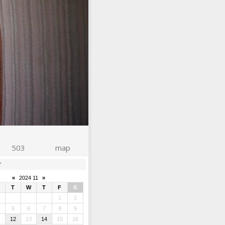
503
map
r
«
2024 11
»
T
W
T
F
S
1
2
5
6
7
8
9
1
12
13
14
15
16