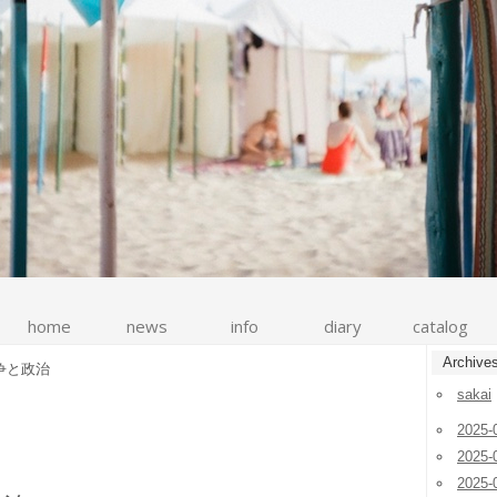
home
news
info
diary
catalog
Archive
争と政治
sakai
2025-
2025-
2025-