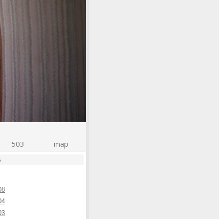
503
map
s
08
04
03