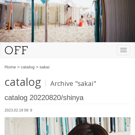
Toggl
naviga
Home
>
catalog
>
sakai
catalog
Archive "sakai"
catalog 20220820/shinya
2023.02.19 09: 9