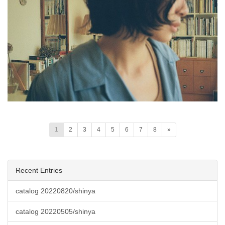
1
2
3
4
5
6
7
8
»
Recent Entries
catalog 20220820/shinya
catalog 20220505/shinya